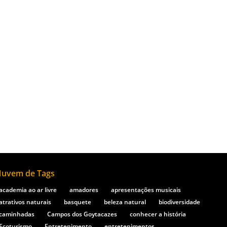
iro. Esse local destaca-se por seu valor
 A Lagoa de Cima é um ponto turístico
uvem de Tags
academia ao ar livre
amadores
apresentações musicais
atrativos naturais
basquete
beleza natural
biodiversidade
caminhadas
Campos dos Goytacazes
conhecer a história
Ecoturismo
Entretenimento
entretenimentos