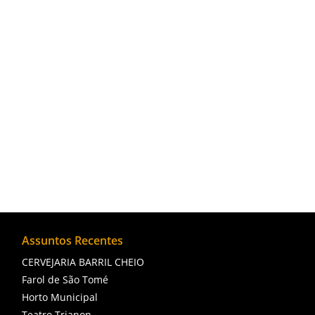
A Lagoa de Cima é uma importante área natu
ambiental, turístico e social, oferecendo um
apreciado principalmente por turistas.
Assuntos Recentes
CERVEJARIA BARRIL CHEIO
Farol de São Tomé
Horto Municipal
Teatro Trianon