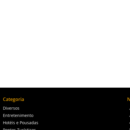
ral localizada em Campos dos Goytacazes, no estado do Rio de Jane
a série de atrativos naturais e serviços ecossistêmicos essenciais.
Categoria
N
Diversos
Entretenimento
Hotéis e Pousadas
Pontos Turísticos