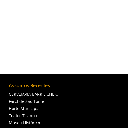
O Museu Histórico oferece diversas atividade
visam promover a educação patrimonial, per
Assuntos Recentes
CERVEJARIA BARRIL CHEIO
Farol de São Tomé
Horto Municipal
Teatro Trianon
Museu Histórico