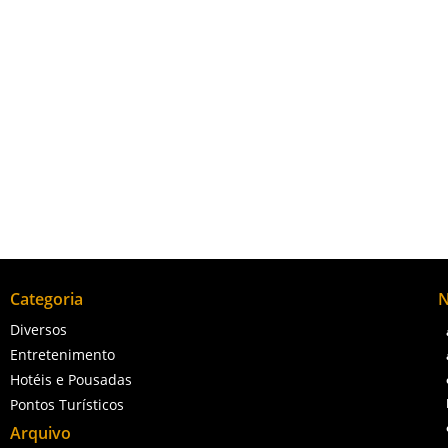
s educativas, incluindo visitas guiadas, palestras e oficinas voltad
mitindo que os visitantes compreendam melhor a história local e o
Categoria
N
Diversos
Entretenimento
Hotéis e Pousadas
Pontos Turísticos
Arquivo