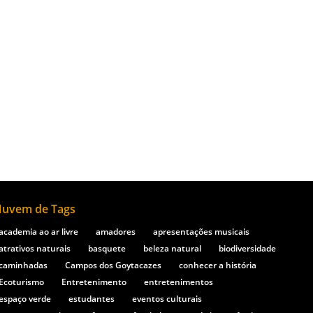
as para escolas e grupos. Essas iniciativas
 valor dos acervos.
uvem de Tags
academia ao ar livre
amadores
apresentações musicais
atrativos naturais
basquete
beleza natural
biodiversidade
caminhadas
Campos dos Goytacazes
conhecer a história
Ecoturismo
Entretenimento
entretenimentos
espaço verde
estudantes
eventos culturais