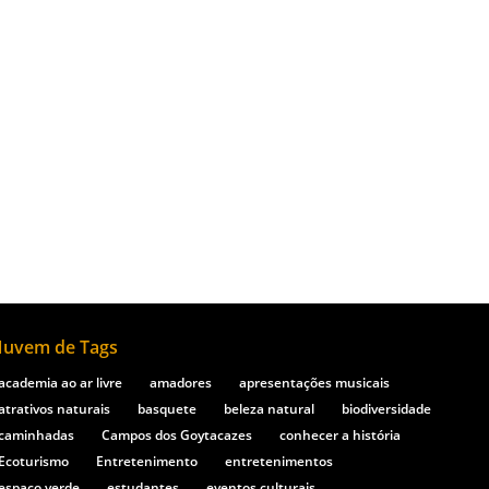
iro. Esse local destaca-se por seu valor
 A Lagoa de Cima é um ponto turístico
uvem de Tags
academia ao ar livre
amadores
apresentações musicais
atrativos naturais
basquete
beleza natural
biodiversidade
caminhadas
Campos dos Goytacazes
conhecer a história
Ecoturismo
Entretenimento
entretenimentos
espaço verde
estudantes
eventos culturais