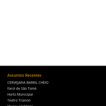
A Lagoa de Cima é uma importante área natu
ambiental, turístico e social, oferecendo um
apreciado principalmente por turistas.
Assuntos Recentes
CERVEJARIA BARRIL CHEIO
Farol de São Tomé
Horto Municipal
Teatro Trianon