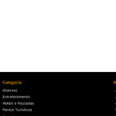
o de Campos dos Goytacazes é famosa por seu farol, que é um pont
arinha, e a pesca artesanal é uma tradição, tanto para o sustento d
a os mercados da cidade e de outros estados.
Categoria
N
Diversos
Entretenimento
Hotéis e Pousadas
Pontos Turísticos