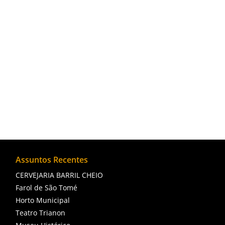
Farol de São Tomé, localizada no municípi
região. A região é rica em biodiversidade m
fornecimento de peixes e frutos do mar par
Assuntos Recentes
CERVEJARIA BARRIL CHEIO
Farol de São Tomé
Horto Municipal
Teatro Trianon