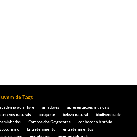
o de referência importante e dá nome à
as famílias locais quanto para o
uvem de Tags
academia ao ar livre
amadores
apresentações musicais
atrativos naturais
basquete
beleza natural
biodiversidade
caminhadas
Campos dos Goytacazes
conhecer a história
Ecoturismo
Entretenimento
entretenimentos
espaço verde
estudantes
eventos culturais