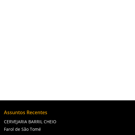
O Parque Estadual do Desengano e as
Cachoeiras do Imbé são essenciais tanto para
a conservação ambiental quanto para o
turismo sustentável, contribuindo para a
preservação da biodiversidade e a promoção
do ecoturismo.
Assuntos Recentes
CERVEJARIA BARRIL CHEIO
Farol de São Tomé