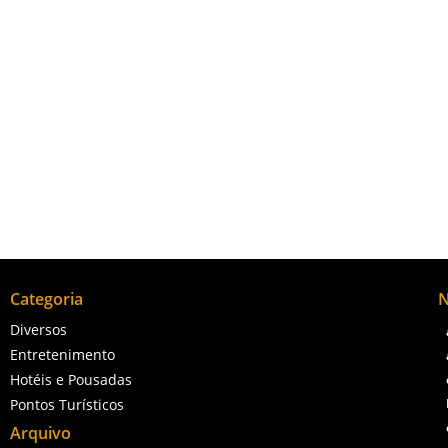
turístico também serve como espaço para eventos culturais, como e
Categoria
N
Diversos
Entretenimento
Hotéis e Pousadas
Pontos Turísticos
Arquivo