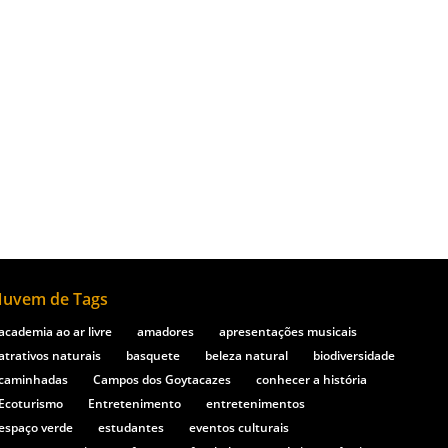
xposições, feiras e apresentações
uvem de Tags
academia ao ar livre
amadores
apresentações musicais
atrativos naturais
basquete
beleza natural
biodiversidade
caminhadas
Campos dos Goytacazes
conhecer a história
Ecoturismo
Entretenimento
entretenimentos
espaço verde
estudantes
eventos culturais