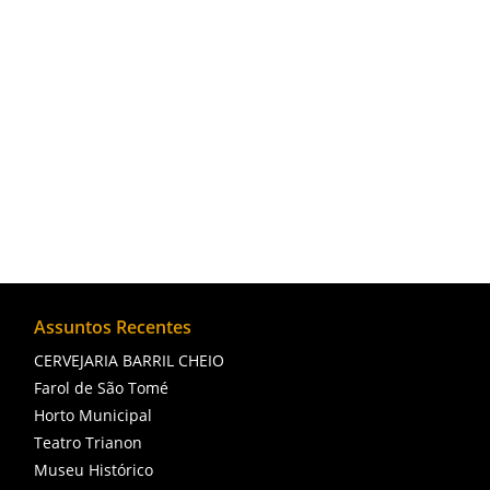
Atualmente, o Cais da Lapa, além de ponto 
musicais.
Assuntos Recentes
CERVEJARIA BARRIL CHEIO
Farol de São Tomé
Horto Municipal
Teatro Trianon
Museu Histórico