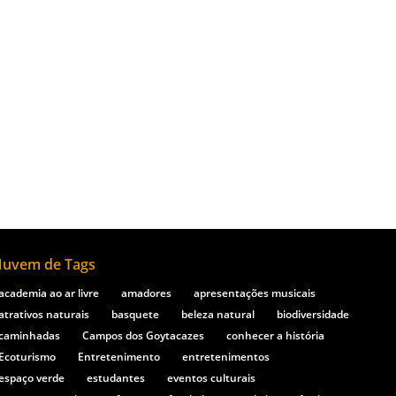
a para a comunidade de Campos dos
uvem de Tags
academia ao ar livre
amadores
apresentações musicais
atrativos naturais
basquete
beleza natural
biodiversidade
caminhadas
Campos dos Goytacazes
conhecer a história
Ecoturismo
Entretenimento
entretenimentos
espaço verde
estudantes
eventos culturais