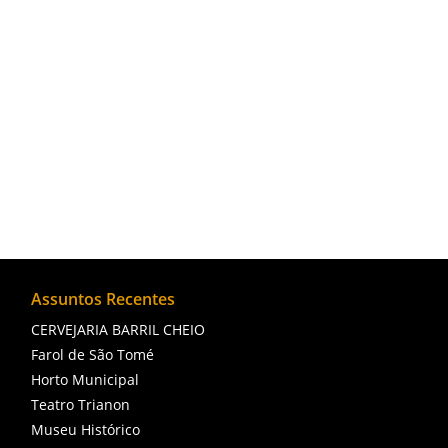
O Jardim São Benedito é um local que reúne
Goytacazes.
Assuntos Recentes
CERVEJARIA BARRIL CHEIO
Farol de São Tomé
Horto Municipal
Teatro Trianon
Museu Histórico