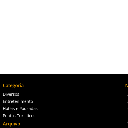
 esporte, história, cultura e lazer, sendo um ponto de referênci
Categoria
N
Diversos
Entretenimento
Hotéis e Pousadas
Pontos Turísticos
Arquivo