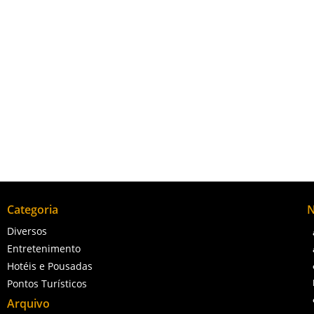
izada no coração da cidade, é um dos principais marcos religiosos 
Categoria
N
Diversos
Entretenimento
Hotéis e Pousadas
Pontos Turísticos
Arquivo