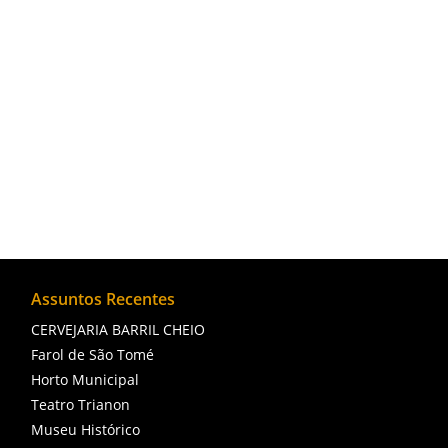
A Catedral de Campos dos Goytacazes, local
estado do Rio...
Assuntos Recentes
CERVEJARIA BARRIL CHEIO
Farol de São Tomé
Horto Municipal
Teatro Trianon
Museu Histórico