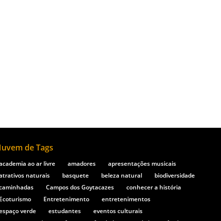
e históricos do Norte Fluminense, no
uvem de Tags
academia ao ar livre
amadores
apresentações musicais
atrativos naturais
basquete
beleza natural
biodiversidade
caminhadas
Campos dos Goytacazes
conhecer a história
Ecoturismo
Entretenimento
entretenimentos
espaço verde
estudantes
eventos culturais