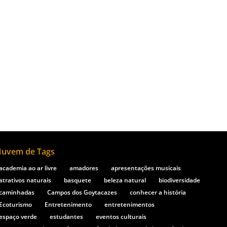
entando um atrativo turístico fundamental
uvem de Tags
academia ao ar livre
amadores
apresentações musicais
atrativos naturais
basquete
beleza natural
biodiversidade
caminhadas
Campos dos Goytacazes
conhecer a história
Ecoturismo
Entretenimento
entretenimentos
espaço verde
estudantes
eventos culturais