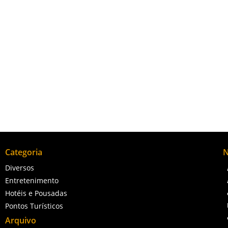
acazes é um ponto central da história e cultura da cidade, repres
órico e artístico da região.
Categoria
N
Diversos
Entretenimento
Hotéis e Pousadas
Pontos Turísticos
Arquivo