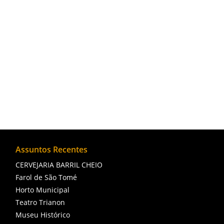
O Quadrilátero Cultural de Campos dos Goyt
para quem deseja conhecer o patrimônio hist
Assuntos Recentes
CERVEJARIA BARRIL CHEIO
Farol de São Tomé
Horto Municipal
Teatro Trianon
Museu Histórico