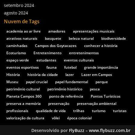
setembro 2024
agosto 2024
Nuvem de Tags
academia ao ar livre
amadores
apresentações musicais
atrativos naturais
basquete
beleza natural
biodiversidade
caminhadas
Campos dos Goytacazes
conhecer a história
Ecoturismo
Entretenimento
entretenimentos
espaço verde
estudantes
eventos culturais
eventos esportivos
fauna
futebol
grande importância
História
história da cidade
lazer
Lazer em Campos
Museu
papel crucial
papel fundamental
parque
patrimônio cultural
patrimônio histórico
pesca
Planeta Campos 360
ponto de referência
Pontos Turísticos
preserva a memória
preservação
preservação ambiental
profissionais
qualidade de vida
trilhas
turismo
turistas
valorização da cultura
vôlei
época colonial
Desenvolvido por
FlyBuzz – www.flybuzz.com.br