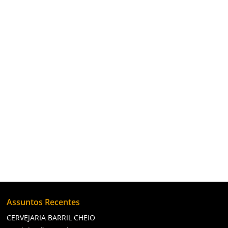
O Arquivo Público Municipal de Campos dos
Goytacazes foi fundado com o objetivo de
preservar, organizar e disponibilizar
documentos administrativos e históricos
produzidos pelo município ao longo do tempo.
Assuntos Recentes
CERVEJARIA BARRIL CHEIO